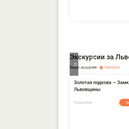
Экскурсии за Льв
От
8,5
500
часов
Видео экскурсии
Смотреть
грн.
Золотая подкова — Замк
Львовщины
Подробнее
З