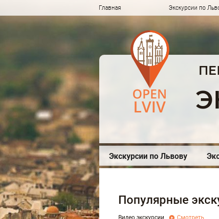
Главная
Экскурсии по Льво
ПЕ
Э
Экскурсии по Львову
Экс
Популярные экск
Видео экскурсии
Смотреть