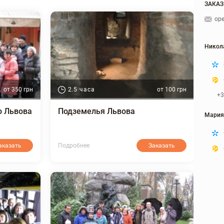
ЗАКАЗ
ope
Никол
от 350 грн
2.5 часа
от 100 грн
+3
о Львова
Подземелья Львова
Мария
аказать
Подробнее
Заказать