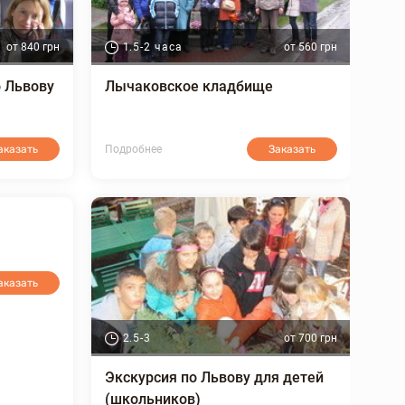
от 840 грн
1.5-2 часа
от 560 грн
о Львову
Лычаковское кладбище
аказать
Подробнее
Заказать
аказать
2.5-3
от 700 грн
Экскурсия по Львову для детей
(школьников)