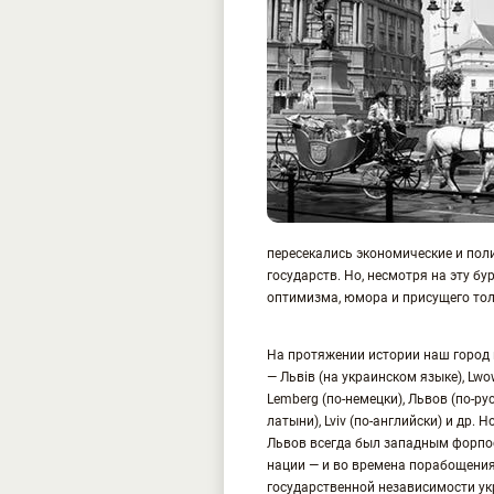
пересекались экономические и пол
государств. Но, несмотря на эту б
оптимизма, юмора и присущего то
На протяжении истории наш город
— Львів (на украинском языке), Lwow
Lemberg (по-немецки), Львов (по-русс
латыни), Lviv (по-английски) и др. Н
Львов всегда был западным форпо
нации — и во времена порабощения
государственной независимости ук