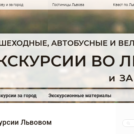
ву и за город
Гостиницы Львова
Квест по Ль
ШЕХОДНЫЕ, АВТОБУСНЫЕ И ВЕ
КСКУРСИИ ВО 
и
ЗА
курсии за город
Экскурсионные материалы
урсии Львовом