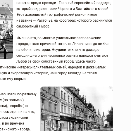
нашего города проходит Главный европейский вододел,
который разделяет реки Черного и Балтийского морей.
Этот живописный географический регион имеет
название — Расточье, на косогорах которого раскинулся
самобытный Львов.
Именно это, во многом уникальное расположение
города, стало причиной того что Львов никогда не был
на обочине истории. Неудивительно, что даже до
сегодняшнего дня несколько разных народов считают
Львов за свой собственный город. Здесь часто
итические интересы влиятельных семей, народов и даже целых
урную и скоротечную историю, наш город никогда не терял
лько ему шарма.
 называли по-разному
 (по-польски),
ки), Leopolis (по-
о несмотря ни на что,
стом украинской
, и во времена
раинского народа.