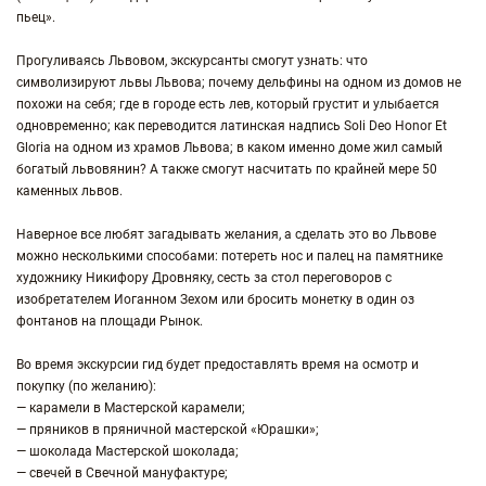
пьец».
Прогуливаясь Львовом, экскурсанты смогут узнать: что
символизируют львы Львова; почему дельфины на одном из домов не
похожи на себя; где в городе есть лев, который грустит и улыбается
одновременно; как переводится латинская надпись Soli Deo Honor Et
Gloria на одном из храмов Львова; в каком именно доме жил самый
богатый львовянин? А также смогут насчитать по крайней мере 50
каменных львов.
Наверное все любят загадывать желания, а сделать это во Львове
можно несколькими способами: потереть нос и палец на памятнике
художнику Никифору Дровняку, сесть за стол переговоров с
изобретателем Иоганном Зехом или бросить монетку в один оз
фонтанов на площади Рынок.
Во время экскурсии гид будет предоставлять время на осмотр и
покупку (по желанию):
— карамели в Мастерской карамели;
— пряников в пряничной мастерской «Юрашки»;
— шоколада Мастерской шоколада;
— свечей в Свечной мануфактуре;