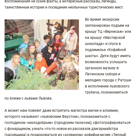
воспоминания не сухие факты, а интересные рассказы, легенды,
таинственные истории и посещение необычных туристических мест.
Во время экскурсии
запланирован подъем на
крышу ТЦ «Вернисаж» или
на крышу «Мастерской
шоколада» и спуск в
подземелье «Кофейной
шахты». Дети будут иметь
возможность услышать
органную музыку в
Латинском соборе и
мелодию города с Ратуши
в исполнении львовского
трубача, познакомиться
по ближе с львами Львова.
А может нам повезет даже встретить магистра магии и алхимии,
которого называют «львовским Фаустом», познакомиться с
господином «малодобрым» (городским палачом), сфотографироваться
с фонарщиком, узнать что-то новое из рассказов дзигармайстра
(часовщика) и поздороваться из «хозяином» кофейни-музея «Теплый