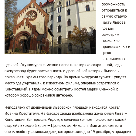
возможность
отправиться в
самую старую
часть Львова,
где мы
осмотрим
несколько
православных и
греко-
католических
церквей.
Эту экскурсию можно назвать историко-сакральной, ведь
экскурсовод будет рассказывать о древнейшей истории Львова и
показывать храмы того периода. Во время экскурсии туристы увидят
место где д’Артаньян, в известном фильме, впервые встретился с
Констанцией. Рядом можно осмотреть Костел Марии Снежной, в
котором хорошо сохранился интерьер.
Неподалеку от древнейшей львовской площади находится Костел
Иоанна Крестителя. На фасаде храма изображена жена князя Льва —
Констанция Венгерская. Рядом, в величественном покое стоит самый
старый львовский храм — Церковь св. Николая. Имя этого святого
очень любят украинские дети, которые ежегодно 19 декабря, в праздник