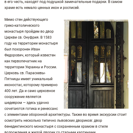
в его честь, находят под подушкой замечательные подарки. В самом
храме есть немало ценных икон и росписей.
Мимо стен действующего
греко-католического
монастыря пройдем во двор
Церкви св. Онуфрия. В 1583
году на территории монастыря
был похоронен Иван
Федорович, который известен
как первопечатник на
территории Украины и России.
Церковь св. Параскевы-
Пятницы имеет уникальный
иконостас, которому примерно
400 лет. Да и само церковное
сооружение является
шедевром — здесь удачно
сочетаются готика и ренессанс
с элементами оборонной архитектуры. Также во время экскурсии стоит
осмотреть несколько типично львовских двориков: двор
бенедиктинского монастыря с сохраненным храмом в стиле
возрождения и жилой дворик со старыми картинами.