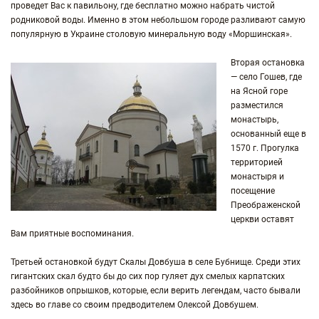
проведет Вас к павильону, где бесплатно можно набрать чистой
родниковой воды. Именно в этом небольшом городе разливают самую
популярную в Украине столовую минеральную воду «Моршинская».
Вторая остановка
— село Гошев, где
на Ясной горе
разместился
монастырь,
основанный еще в
1570 г. Прогулка
территорией
монастыря и
посещение
Преображенской
церкви оставят
Вам приятные воспоминания.
Третьей остановкой будут Скалы Довбуша в селе Бубнище. Среди этих
гигантских скал будто бы до сих пор гуляет дух смелых карпатских
разбойников опрышков, которые, если верить легендам, часто бывали
здесь во главе со своим предводителем Олексой Довбушем.