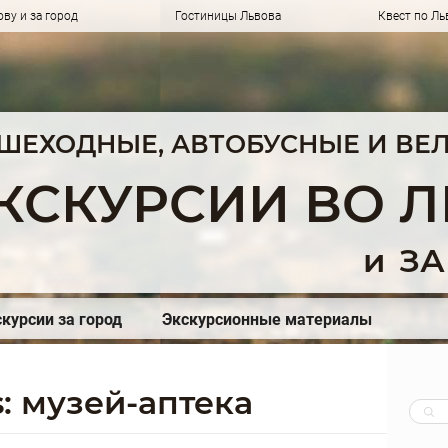
ву и за город
Гостиницы Львова
Квест по Ль
ШЕХОДНЫЕ, АВТОБУСНЫЕ И ВЕ
КСКУРСИИ ВО 
и
ЗА
курсии за город
Экскурсионные материалы
s: музей-аптека